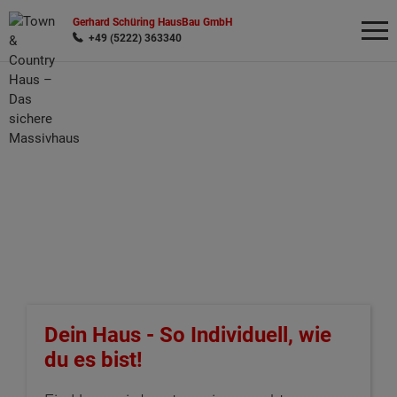
Gerhard Schüring HausBau GmbH
+49 (5222) 363340
Wonach möchten Sie suchen?
Dein Haus - So Individuell, wie
du es bist!