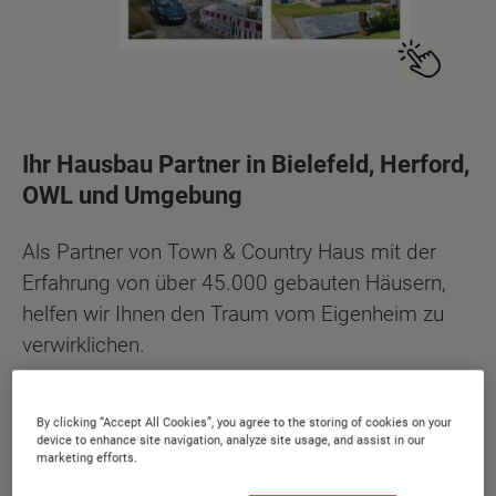
Ihr Hausbau Partner in Bielefeld, Herford,
OWL und Umgebung
Als Partner von Town & Country Haus mit der
Erfahrung von über 45.000 gebauten Häusern,
helfen wir Ihnen den Traum vom Eigenheim zu
verwirklichen.
Warum mit uns bauen?
By clicking “Accept All Cookies”, you agree to the storing of cookies on your
device to enhance site navigation, analyze site usage, and assist in our
Unsere 5 Vorteile im Überblick
marketing efforts.