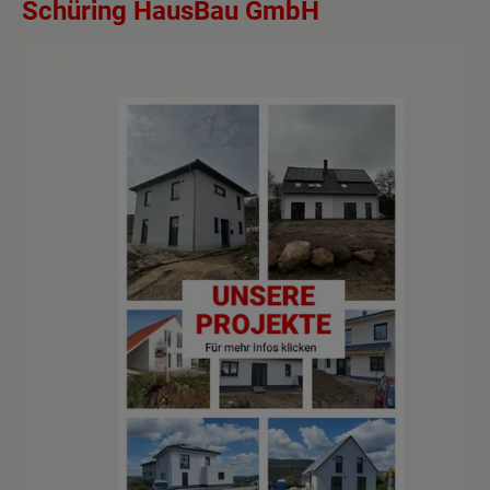
Schüring HausBau GmbH